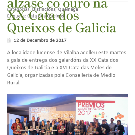
álzase co ouro na
XX Cata dos
Categorías:
Distincións
,
Queinaga
Etiqueta:
Cata dos Queixos
Queixos de Galicia
12 de Decembro de 2017
A localidade lucense de Vilalba acolleu este martes
a gala de entrega dos galardóns da XX Cata dos
Queixos de Galicia e a XVI Cata das Meles de
Galicia, organizadas pola Consellería de Medio
Rural.