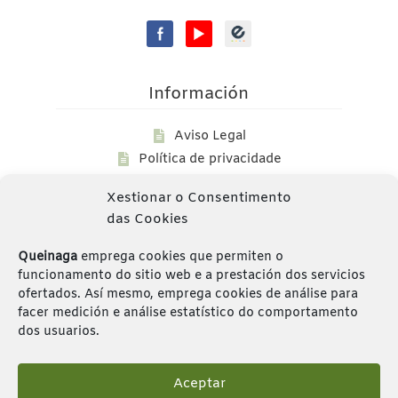
Información
Aviso Legal
Política de privacidade
Política de Cookies
Xestionar o Consentimento
Fondos Públicos
das Cookies
Queinaga
emprega cookies que permiten o
funcionamento do sitio web e a prestación dos servicios
ofertados. Así mesmo, emprega cookies de análise para
facer medición e análise estatístico do comportamento
Empresa certificada polo Consello Regulador de
dos usuarios.
Agricultura Ecolóxica de Galicia (CRAEGA)
ES-ECO-022-GA
Aceptar