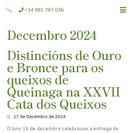
ir
Saltar
+34 981 787 036
á
ao
navegación
contido
Decembro 2024
Distincións de Ouro
e Bronce para os
queixos de
Queinaga na XXVII
Cata dos Queixos
17 de Decembro de 2024
O luns 16 de decembro celebrouse a entrega de