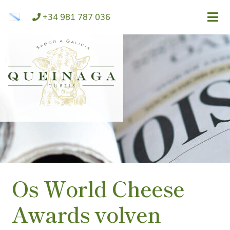
ir
Saltar
+34 981 787 036
á
ao
navegación
contido
Os World Cheese
Awards volven