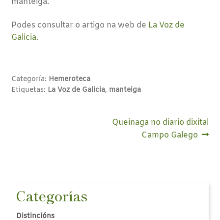
manteiga.
Podes consultar o artigo na web de
La Voz de
Galicia
.
Categoría:
Hemeroteca
Etiquetas:
La Voz de Galicia
,
manteiga
Navegación
Seguinte:
Queinaga no diario dixital
Campo Galego
de
entradas
Categorías
Distincións