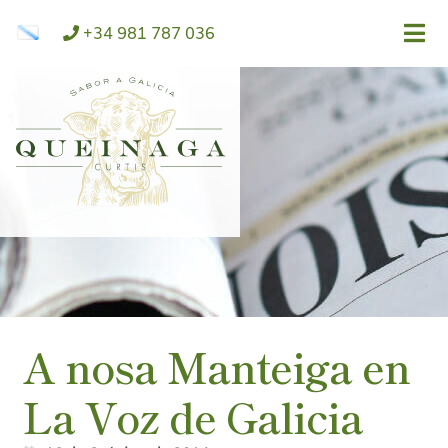
ir
Saltar
+34 981 787 036
á
ao
navegación
contido
A nosa Manteiga en
La Voz de Galicia