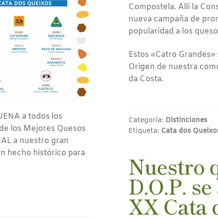
Compostela. Allí la Con
nueva campaña de promo
popularidad a los queso
Estos «Catro Grandes» 
Origen de nuestra comun
da Costa.
ENA a todos los
Categoría:
Distinciones
 de los Mejores Quesos
Etiqueta:
Cata dos Queixo
AL a nuestro gran
 hecho histórico para
Nuestro 
D.O.P. se 
XX Cata 