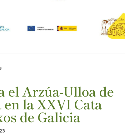
s
a el Arzúa-Ulloa de
 en la XXVI Cata
os de Galicia
023